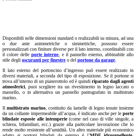
Disponibili nelle dimensioni standard o realizzabili su misura, ad una
o due ante asimmetriche o simmetriche, possono essere
personalizzati con finiture diverse per il lato interno, coordinabili con
il colore delle
porte interne
, e il pannello esterno, abbinabile allo
stile degli
oscuranti per finestre
o del
portone da garage
.
Il lato esterno del portoncino d’ingresso può essere realizzato in
diversi materiali, a seconda del tipo di esposizione. Se il portone si
trova all’interno di un pianerottolo ed è quindi
riparato dagli agenti
atmosferici
, puoi scegliere tra un rivestimento in legno laccato o
massello, o in alternativa un pannello pantografato in multistrato
marino.
Il
multistrato marino
, costituito da lamelle di legno tenute insieme
da un collante impermeabile all’acqua, è indicato anche per le
porte
blindate esposte alle intemperie
(come nel caso di ville singole, a
schiera, bifamiliari, ecc.) grazie alla particolare lavorazione che lo
rende molto resistente all’umidità. Un altro materiale più economico
adatto ai portoni blindati da esterno è l’
MDF idrorepellente
,