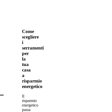
Come
Come
scegliere
scegliere
i
i
serramenti
serramenti
per
per
la
tua
la
casa
tua
a
casa
risparmio
a
energetico
risparmio
energetico
Il
risparmio
energetico
passa