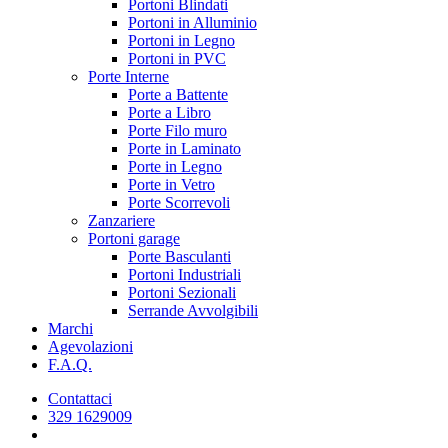
Portoni Blindati
Portoni in Alluminio
Portoni in Legno
Portoni in PVC
Porte Interne
Porte a Battente
Porte a Libro
Porte Filo muro
Porte in Laminato
Porte in Legno
Porte in Vetro
Porte Scorrevoli
Zanzariere
Portoni garage
Porte Basculanti
Portoni Industriali
Portoni Sezionali
Serrande Avvolgibili
Marchi
Agevolazioni
F.A.Q.
Contattaci
329 1629009
cerca