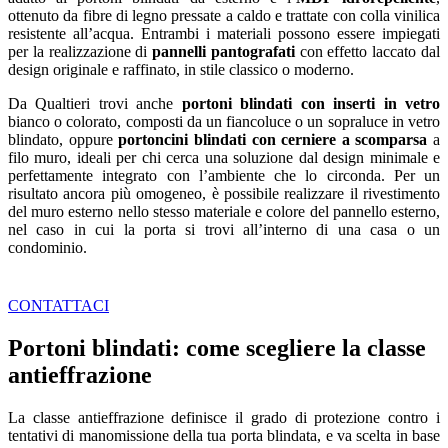
ottenuto da fibre di legno pressate a caldo e trattate con colla vinilica
resistente all’acqua. Entrambi i materiali possono essere impiegati
per la realizzazione di
pannelli pantografati
con effetto laccato dal
design originale e raffinato, in stile classico o moderno.
Da Qualtieri trovi anche
portoni blindati con inserti in vetro
bianco o colorato, composti da un fiancoluce o un sopraluce in vetro
blindato, oppure
portoncini blindati con cerniere a scomparsa
a
filo muro, ideali per chi cerca una soluzione dal design minimale e
perfettamente integrato con l’ambiente che lo circonda. Per un
risultato ancora più omogeneo, è possibile realizzare il rivestimento
del muro esterno nello stesso materiale e colore del pannello esterno,
nel caso in cui la porta si trovi all’interno di una casa o un
condominio.
CONTATTACI
Portoni blindati: come scegliere la classe
antieffrazione
La classe antieffrazione definisce il grado di protezione contro i
tentativi di manomissione della tua porta blindata, e va scelta in base