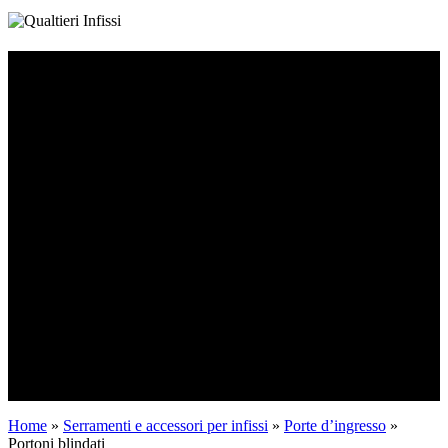
Portoni blindati
I nostri portoni blindati sono progettati per proteggere la tua casa dai
tentativi di effrazione e dalla temperatura esterna, garantendo
sicurezza e isolamento termoacustico.
Home
»
Serramenti e accessori per infissi
»
Porte d’ingresso
»
Portoni blindati