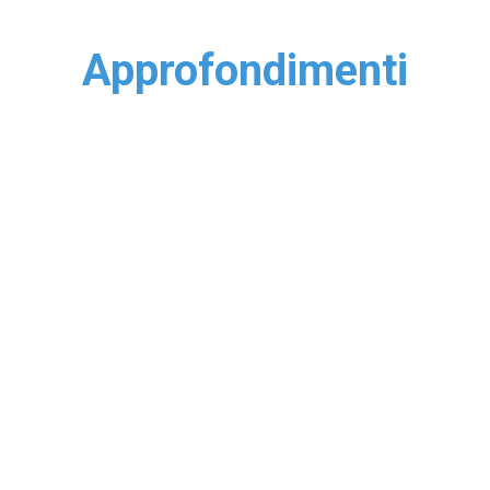
Approfondimenti
Come
scegliere
il
colore
delle
porte
interne