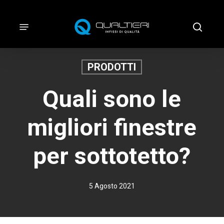
Vai
al
Menu
cerca
contenuto
principale
PRODOTTI
Quali sono le
migliori finestre
per sottotetto?
5 Agosto 2021