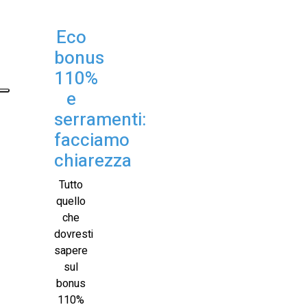
Eco
Eco
bonus
bonus
110%
110%
e
e
serramenti:
serramenti:
facciamo
chiarezza
facciamo
chiarezza
Tutto
quello
che
dovresti
sapere
sul
bonus
110%