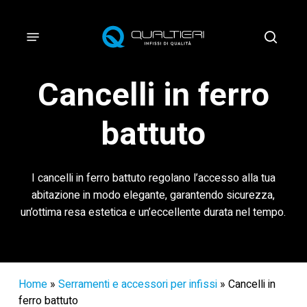
Vai
al
Menu
cerca
contenuto
principale
Cancelli in ferro
battuto
I cancelli in ferro battuto regolano l’accesso alla tua
abitazione in modo elegante, garantendo sicurezza,
un’ottima resa estetica e un’eccellente durata nel tempo.
Home
»
Serramenti e accessori per infissi
»
Cancelli in
ferro battuto