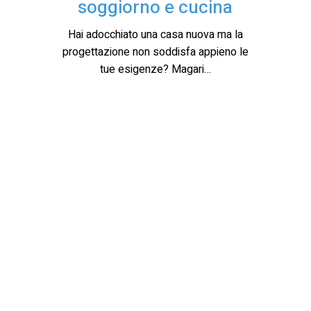
soggiorno e cucina
Hai adocchiato una casa nuova ma la
progettazione non soddisfa appieno le
tue esigenze? Magari…
Come
scegliere
i
serramenti
per
la
tua
casa
a
risparmio
energetico