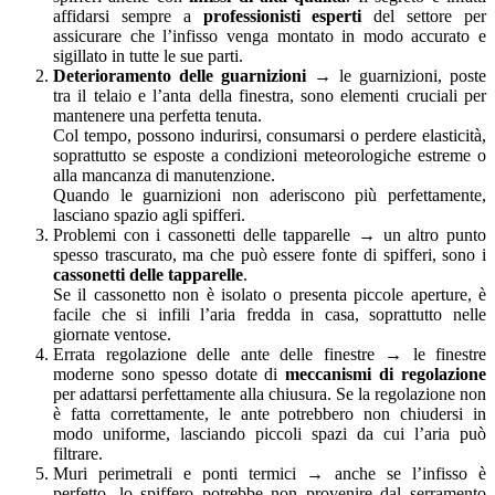
affidarsi sempre a
professionisti esperti
del settore per
assicurare che l’infisso venga montato in modo accurato e
sigillato in tutte le sue parti.
Deterioramento delle guarnizioni
→ le guarnizioni, poste
tra il telaio e l’anta della finestra, sono elementi cruciali per
mantenere una perfetta tenuta.
Col tempo, possono indurirsi, consumarsi o perdere elasticità,
soprattutto se esposte a condizioni meteorologiche estreme o
alla mancanza di manutenzione.
Quando le guarnizioni non aderiscono più perfettamente,
lasciano spazio agli spifferi.
Problemi con i cassonetti delle tapparelle → un altro punto
spesso trascurato, ma che può essere fonte di spifferi, sono i
cassonetti delle tapparelle
.
Se il cassonetto non è isolato o presenta piccole aperture, è
facile che si infili l’aria fredda in casa, soprattutto nelle
giornate ventose.
Errata regolazione delle ante delle finestre → le finestre
moderne sono spesso dotate di
meccanismi di regolazione
per adattarsi perfettamente alla chiusura. Se la regolazione non
è fatta correttamente, le ante potrebbero non chiudersi in
modo uniforme, lasciando piccoli spazi da cui l’aria può
filtrare.
Muri perimetrali e ponti termici → anche se l’infisso è
perfetto, lo spiffero potrebbe non provenire dal serramento