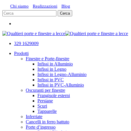
Vai
Chi siamo
Realizzazioni
Blog
al
Cerca
contenuto
Close
principale
Menu
Search
329 1629009
cerca
Menu
Prodotti
Finestre e Porte-finestre
Infissi in Alluminio
Infissi in Legno
Infissi in Legno-Alluminio
Infissi in PVC
Infissi in PVC-Alluminio
Oscuranti per finestre
Frangisole esterni
Persiane
Scuri
Tapparelle
Inferriate
Cancelli in ferro battuto
Porte d’ingresso