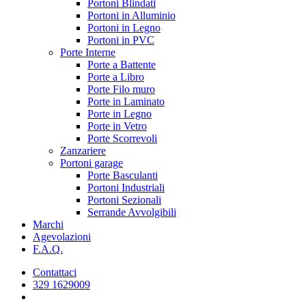
Portoni Blindati
Portoni in Alluminio
Portoni in Legno
Portoni in PVC
Porte Interne
Porte a Battente
Porte a Libro
Porte Filo muro
Porte in Laminato
Porte in Legno
Porte in Vetro
Porte Scorrevoli
Zanzariere
Portoni garage
Porte Basculanti
Portoni Industriali
Portoni Sezionali
Serrande Avvolgibili
Marchi
Agevolazioni
F.A.Q.
Contattaci
329 1629009
cerca