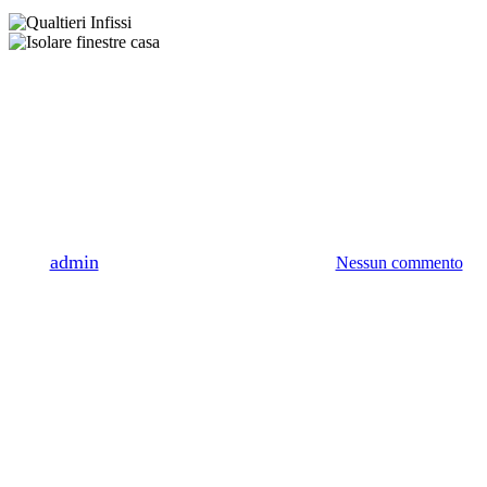
Consigli
Come isolare le finestre dagli
spifferi: i consigli di Qualtieri
Serramenti
Di
admin
22 Luglio 2021
Ottobre 15th, 2024
Nessun commento